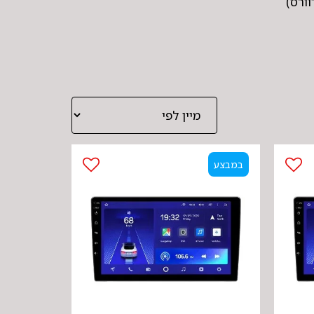
במבצע