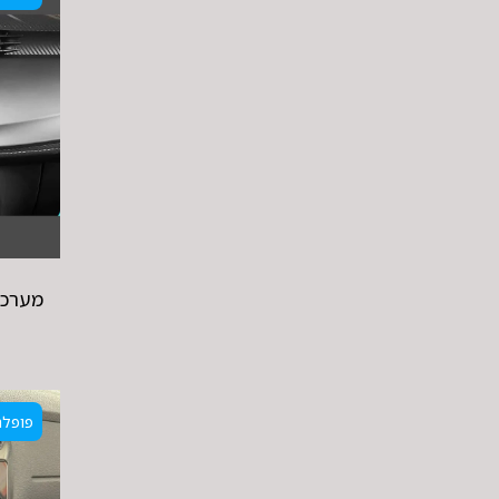
מערכת
פופלר