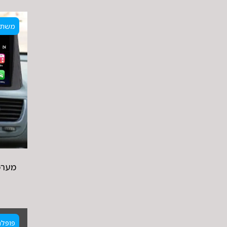
משתל
מערכ
פופלר