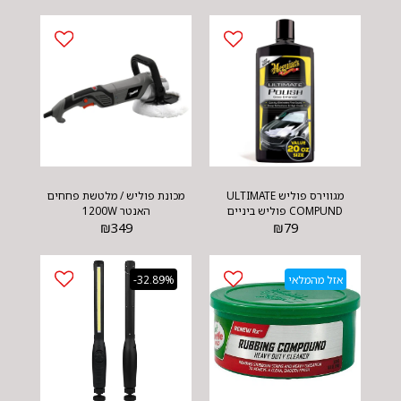
מגווירס פוליש ULTIMATE
מכונת פוליש / מלטשת פחחים
COMPUND פוליש ביניים
האנטר 1200W
₪
349
₪
79
אזל מהמלאי
-32.89%