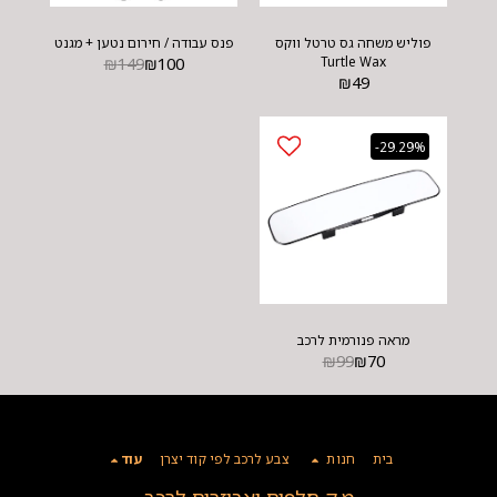
פוליש משחה גס טרטל ווקס
פנס עבודה / חירום נטען + מגנט
₪
149
₪
100
Turtle Wax
₪
49
-29.29%
מראה פנורמית לרכב
₪
99
₪
70
בית
חנות
צבע לרכב לפי קוד יצרן
עוד
מ.ק חלפים ואביזרים לרכב