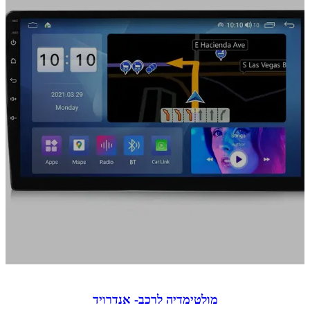
מולטימדיה לרכב- אנדרויד