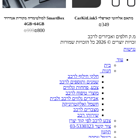
מתאם אלחוטי קארפליי CarKitLink5
SmartBox למולטימדיה מקורית אנדרויד
4GB+64GB
₪
349
₪
999
₪
800
מ.ק חלפים ואביזרים לרכב
זכויות יוצרים © 2026 כל הזכויות שמורות
נגישות
עוד
בית
חנות
חלקי חילוף לרכב
שמנים ותוספים לרכב
צבע, פחחות ונלווים
מוצרי טיפוח לרכב
אביזרים נלווים לרכב ולבית
חשמל ואלקטרוניקה
מצברים לרכב
שירותי רכב
צבע לרכב לפי קוד יצרן
צור קשר 03-5330323
תקנון
ביטול עסקה