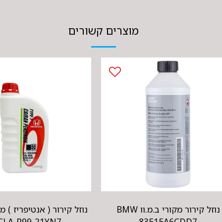
מוצרים קשורים
נוזל קירור מקורי ב.מ.וו BMW
נוזל קירור ( אנטיפריז ) מ
08CLA-P99-21YN7
83515A6CDD7