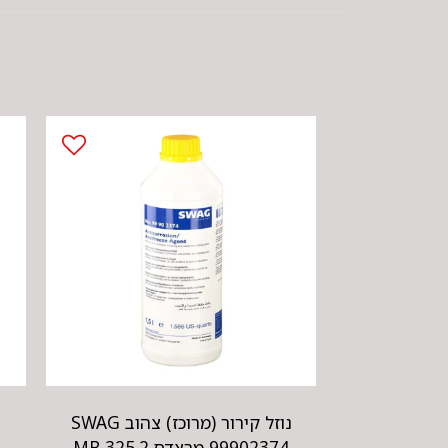
נוזל קירור (מרוכז) צהוב SWAG
99902374 מרצדס MB 325.2