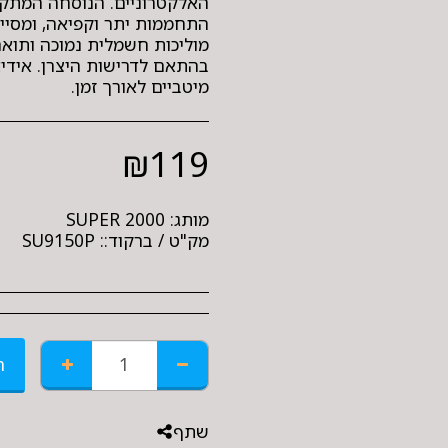
האלקטרוניים. הנוסחה המתקד
התחממות יתר וקפיאה, ומסיי
מוליכות חשמלית נמוכה ותואם
בהתאם לדרישות היצרן. אידי
מיטביים לאורך זמן.
₪
119
מותג:
SUPER 2000
מק"ט / ברקוד::
SU9150P
ה
שתף