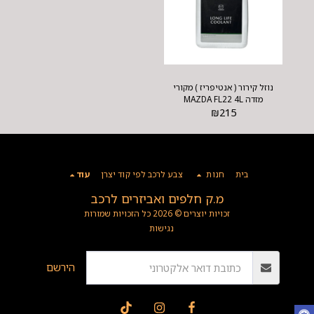
נוזל קירור ( אנטיפריז ) מקורי
מזדה MAZDA FL22 4L
₪
215
בית
חנות
צבע לרכב לפי קוד יצרן
עוד
מ.ק חלפים ואביזרים לרכב
זכויות יוצרים © 2026 כל הזכויות שמורות
נגישות
הירשם