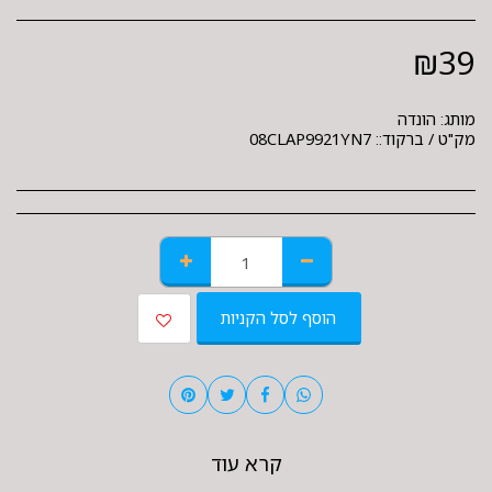
₪
39
מותג:
הונדה
מק"ט / ברקוד::
08CLAP9921YN7
הוסף לסל הקניות
קרא עוד