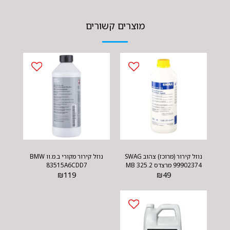
מוצרים קשורים
נוזל קירור (מרוכז) צהוב SWAG
נוזל קירור מקורי ב.מ.וו BMW
99902374 מרצדס MB 325.2
83515A6CDD7
₪
119
₪
49