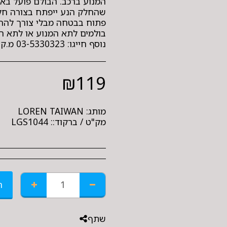
המנוע ברכב. הבולם פועל באמ
שהחלק הנע ייפתח בצורה חל
פתוח בבטחה מבלי צורך להחזיק
בולמים לתא המנוע או לתא ה
נוסף חייגו: 03-5330323 מ.ק חלפים ואביזרים לרכב, המרכבה 36 חולון
₪
119
מותג:
LOREN TAIWAN
מק"ט / ברקוד::
LGS1044
ה
שתף