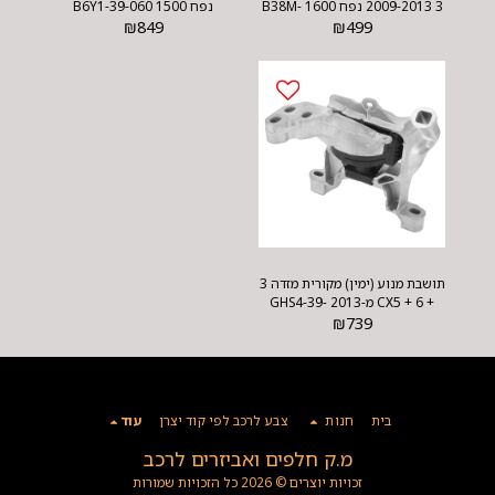
3 2009-2013 נפח 1600 B38M-
נפח 1500 B6Y1-39-060
₪
849
39-060B
₪
499
תושבת מנוע (ימין) מקורית מזדה 3
+ CX5 + 6 מ-2013 GHS4-39-
₪
060A
739
בית
חנות
צבע לרכב לפי קוד יצרן
עוד
מ.ק חלפים ואביזרים לרכב
זכויות יוצרים © 2026 כל הזכויות שמורות