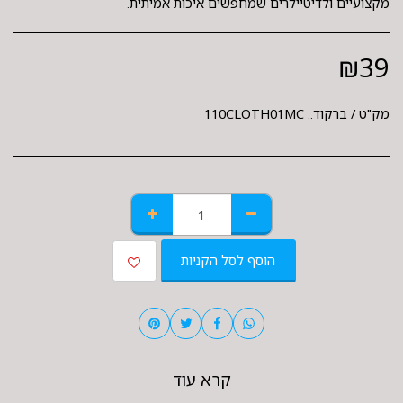
מקצועיים ולדיטיילרים שמחפשים איכות אמיתית.
₪
39
מק"ט / ברקוד::
110CLOTH01MC
הוסף לסל הקניות
קרא עוד