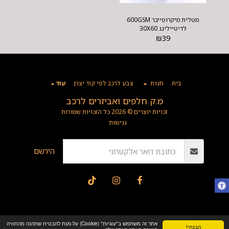
מטלית מיקרופייבר 600GSM
לדיטיילינג 30X60
₪
39
בית
חנות
צבע לרכב לפי קוד יצרן
עוד
מ.ק חלפים ואביזרים לרכב
זכויות יוצרים © 2026 כל הזכויות שמורות
נגישות
הירשם
אתר זה משתמש ב"עוגיות" (Cookie) על-מנת להבטיח שתהנה מהחוויה
הבנתי!