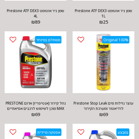
שמן גיר אוטומט Prestone ATF DEX3
שמן גיר אוטומט Prestone ATF DEX3
4L
1L
₪
89
₪
25
100% Original
משתלם במיוחד
עוצר נזילות מים Prestone Stop Leak
נוזל קירור (אנטיפריז) אדום PRESTONE
לרדיאטור ומערכת הקירור
MAX מוכן לשימוש לרכבים אסיאתיים
₪
69
₪
69
במבצע
אספקה מיידית