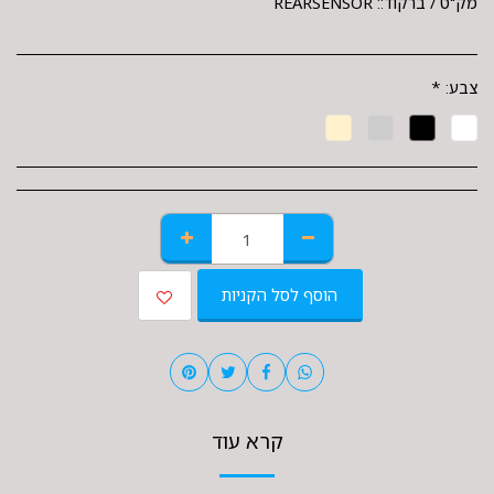
מק"ט / ברקוד::
REARSENSOR
צבע:
*
הוסף לסל הקניות
קרא עוד