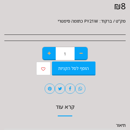
₪
8
מק"ט / ברקוד::
PY21W כתומה סימטרי
הוסף לסל הקניות
קרא עוד
תיאור