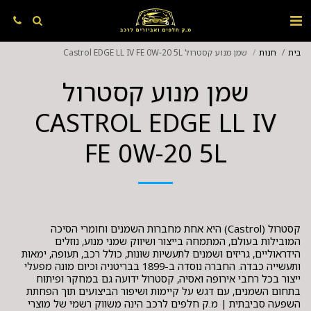
בית
חנות
שמן מנוע קסטרול Castrol EDGE LL IV FE 0W-20 5L
שמן מנוע קסטרול
CASTROL EDGE LL IV
FE 0W-20 5L
קסטרול (Castrol) היא אחת מחברות השמנים וחומרי הסיכה
המובילות בעולם, המתמחה בייצור ושיווק שמני מנוע, נוזלים
הידראוליים, גריזים ושמנים לתעשיות שונות, כולל רכב, תעופה, ימאות
ותעשייה כבדה. החברה נוסדה ב-1899 בבריטניה וכיום מונה מפעלי
ייצור בכל רחבי אירופה ואסיה, קסטרול ידועה גם במחקר ופיתוח
בתחום השמנים, עם דגש על קיימות ושיפור הביצועים תוך הפחתת
השפעה סביבתית | מ.ק חלפים לרכב הינה משווק רשמי של מוצרי