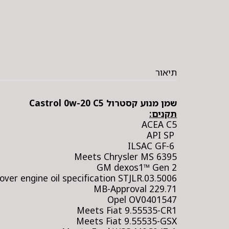
תיאור
שמן מנוע קסטרול Castrol 0w-20 C5
תקנים:
ACEA C5
API SP
ILSAC GF-6
Meets Chrysler MS 6395
GM dexos1™ Gen 2
over engine oil specification STJLR.03.5006
MB-Approval 229.71
Opel OV0401547
Meets Fiat 9.55535-CR1
Meets Fiat 9.55535-GSX