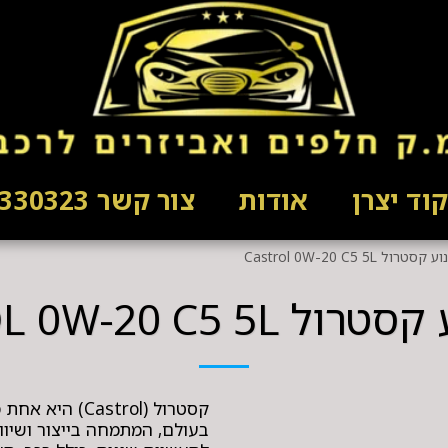
וד יצרן
אודות
צור קשר 03-5330323
ול Castrol 0W-20 C5 5L
CASTROL 0W-20 C5 5
קסטרול (astrol
בעולם, המתמחה בייצור ושיווק 