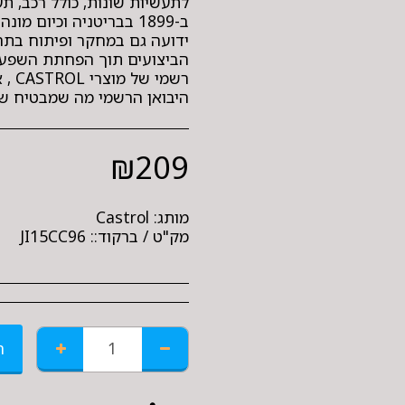
לתעשיות שונות, כולל רכב, ת
ב-1899 בבריטניה וכיום 
ידועה גם במחקר ופיתוח בתח
הביצועים תוך הפחתת השפעה 
רשמי
היבואן הרשמי מה שמבטיח שתק
₪
209
מותג:
Castrol
מק"ט / ברקוד::
JI15CC96
ה