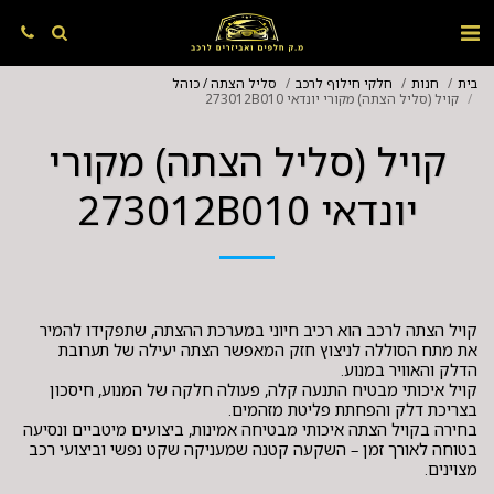
בית
חנות
חלקי חילוף לרכב
סליל הצתה / כוהל
קויל (סליל הצתה) מקורי יונדאי 273012B010
קויל (סליל הצתה) מקורי
יונדאי 273012B010
קויל הצתה לרכב הוא רכיב חיוני במערכת ההצתה, שתפקידו להמיר
את מתח הסוללה לניצוץ חזק המאפשר הצתה יעילה של תערובת
קויל איכותי מבטיח התנעה קלה, פעולה חלקה של המנוע, חיסכון
בחירה בקויל הצתה איכותי מבטיחה אמינות, ביצועים מיטביים ונסיעה
בטוחה לאורך זמן – השקעה קטנה שמעניקה שקט נפשי וביצועי רכב
מצוינים.