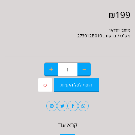
₪
199
מותג:
יונדאי
מק"ט / ברקוד::
273012B010
הוסף לסל הקניות
קרא עוד