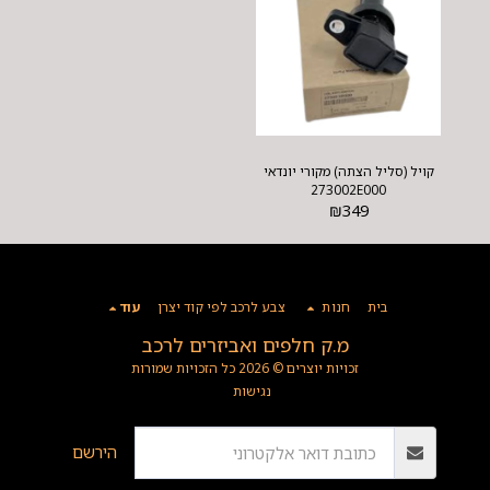
קויל (סליל הצתה) מקורי יונדאי
273002E000
₪
349
בית
חנות
צבע לרכב לפי קוד יצרן
עוד
מ.ק חלפים ואביזרים לרכב
זכויות יוצרים © 2026 כל הזכויות שמורות
נגישות
הירשם