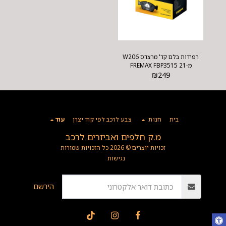
רפידות בלם קד' מרצדס W206
מ-21 FREMAX FBP3515
₪
249
בית
חנות
צבע לרכב לפי קוד יצרן
עוד
מ.ק חלפים ואביזרים לרכב
זכויות יוצרים © 2026 כל הזכויות שמורות
נגישות
הירשם