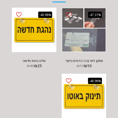
-48.98%
-47.37%
מתקן לתו נכה \ כרטיס ביקור
שלט נהגת חדשה
₪
49
₪
25
₪
19
₪
10
-48.98%