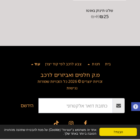
שלט תינוק באוטו
₪
49
₪
25
בית
חנות
צבע לרכב לפי קוד יצרן
עוד
מ.ק חלפים ואביזרים לרכב
זכויות יוצרים © 2026 כל הזכויות שמורות
נגישות
הירשם
אתר זה משתמש ב"עוגיות" (Cookie) על-מנת להבטיח שתהנה מהחוויה
הבנתי!
הטובה ביותר באתר שלך.