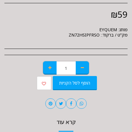
₪
59
מותג:
EYQUEM
מק"ט / ברקוד::
ZN72HSIPFRSO
הוסף לסל הקניות
קרא עוד