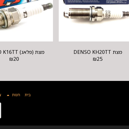
מצת DENSO KH20TT
מצת (פלאג) DENSO K16TT
₪
20
₪
25
בית
חנות
צ