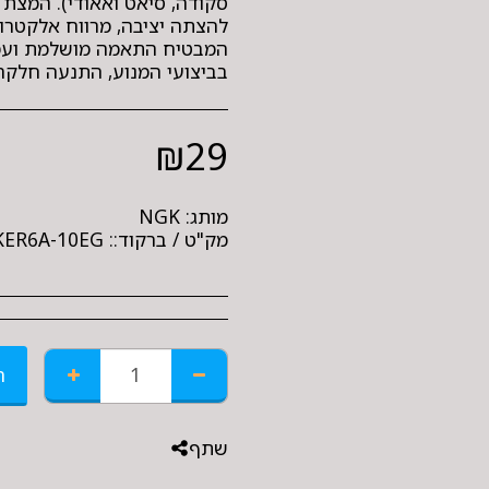
סקודה, סיאט ואאודי). המצת 
המבטיח התאמה מושלמת ועמיד
בביצועי המנוע, התנעה חלקה
₪
29
מותג:
NGK
מק"ט / ברקוד::
KER6A-10EG
ה
שתף