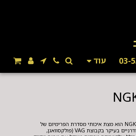
עוד
פלאג (מצת) NGK ZKER6A-10EG הוא מצת איכותי מסדרת הפרימיום של
NGK, המיועד למנועי בנזין מודרניים בעיקר בקבוצת VAG (פולקסוואגן,