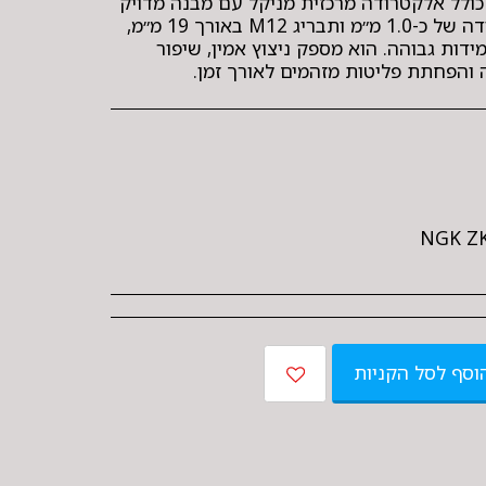
כולל אלקטרודה מרכזית מניקל עם מבנה מדויק
להצתה יציבה, מרווח אלקטרודה של כ-1.0 מ״מ ותבריג M12 באורך 19 מ״מ,
ות גבוהה. הוא מספק ניצוץ אמין, שיפור
 והפחתת פליטות מזהמים לאורך זמן.
NGK Z
וסף לסל הקניות