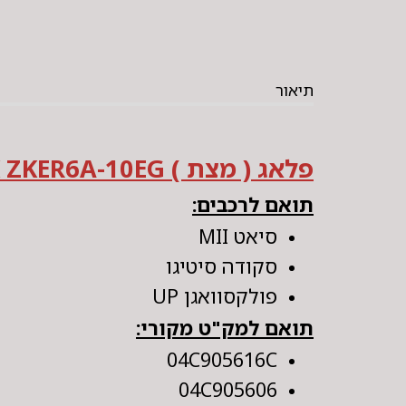
תיאור
פלאג ( מצת ) NGK ZKER6A-10EG
תואם לרכבים:
סיאט MII
סקודה סיטיגו
פולקסוואגן UP
תואם למק"ט מקורי:
04C905616C
04C905606