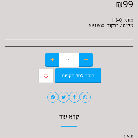
₪
99
מותג:
HI-Q
מק"ט / ברקוד::
SP1860
הוסף לסל הקניות
קרא עוד
תיאור