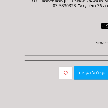
מעבד עוצמתי SNAPDRAGON SDM450 64Bit זיכרון 4GB+64GB | מ.ק
03-53
-1
smart
וסף לסל הקניות