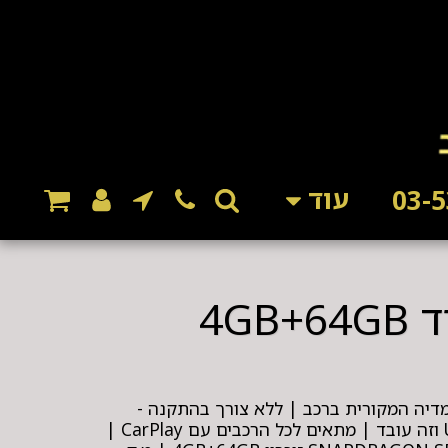
עוד
יה המקורית ברכב | ללא צורך בהתקנה -
פשוט מחברים לכניסת ה USB וזה עובד | מתאים לכל הרכבים עם CarPlay |