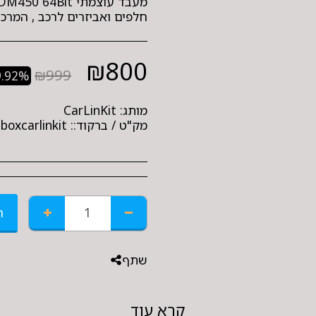
חלפים ואביזרים לרכב , המרכבה 36 חולון , טל': 30323
₪
800
₪
999
9.92%
מותג:
CarLinKit
מק"ט / ברקוד::
boxcarlinkit
ה
שתף
קרא עוד