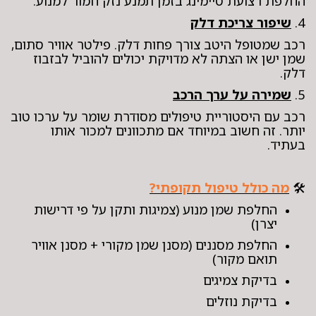
החלפת רצועת טיימינג בזמן תמנע נזק חמור למנוע.
4.
שיפור צריכת דלק
רכב שמטופל היטב צורך פחות דלק. פילטר אוויר סתום,
שמן ישן או הצתה לא מדויקת יכולים להוביל לבזבוז
דלק.
5.
שמירה על ערך הרכב
רכב עם היסטוריית טיפולים מסודרת שומר על ערכו טוב
יותר. זה חשוב במיוחד אם מתכוונים למכור אותו
בעתיד.
🛠️
מה כולל טיפול תקופתי?
החלפת שמן מנוע (צמיגות ותקן על פי דרישות
יצרן)
החלפת מסננים (מסנן שמן מקורי + מסנן אוויר
תואם מקור)
בדיקת צמיגים
בדיקת נוזלים