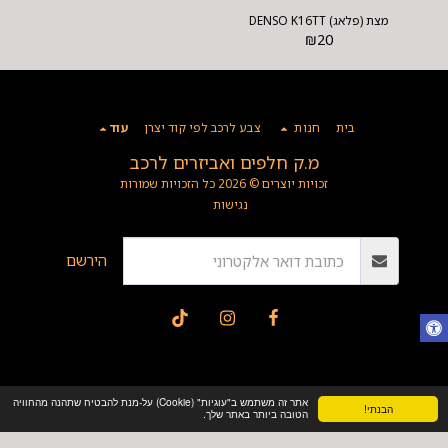
מצת (פלאג) DENSO K16TT
₪
20
בית
חנות
צבע לרכב לפי קוד יצרן
עוד
מ.ק חלפים ואביזרים לרכב
זכויות יוצרים © 2026 כל הזכויות שמורות
נגישות
הירשם
אתר זה משתמש ב"עוגיות" (Cookie) על-מנת להבטיח שתהנה מהחוויה
הבנתי!
הטובה ביותר באתר שלך.