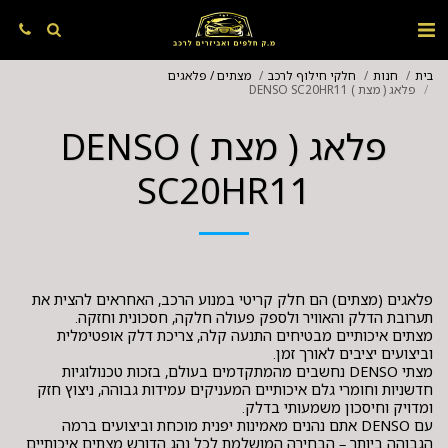
בית
חנות
חלקי חילוף לרכב
מצתים / פלאגים
פלאג ( מצת ) DENSO SC20HR11
פלאג ( מצת ) DENSO
SC20HR11
פלאגים (מצתים) הם חלק קריטי במנוע הרכב, האחראים להצית את
מצתים איכותיים מבטיחים התנעה קלה, צריכת דלק אופטימלית
מצתי DENSO נחשבים מהמתקדמים בעולם, בזכות טכנולוגיות
חדשניות וחומרי גלם איכותיים המעניקים עמידות גבוהה, ניצוץ חזק
עם DENSO אתם נהנים מאמינות יפנית מוכחת וביצועים ברמה
הגבוהה ביותר – הבחירה המושלמת לכל נהג הדורש מצתים איכותיים