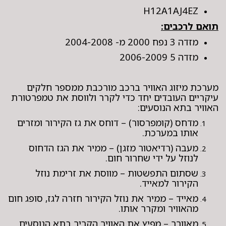
H12A1AJ4EZ
תואם לרכבים:
מזדה 3 נפח 2000 מ- 2004-2008
מזדה 5 2006-2009
מערכת מיזוג האוויר ברכב מורכבת ממספר חלקים
עיקריים העובדים יחד כדי לקרר ולווסת את טמפרטורת
האוויר בתא הנוסעים:
מדחס (קומפרסור) – דוחס את גז הקירור ומזרים
אותו במערכת.
מעבה (רדיאטור מזגן) – ממיר את הגז הדחוס
לנוזל על ידי שחרור חום.
שסתום התפשטות – מווסת את זרימת נוזל
הקירור למאייד.
מאייד – ממיר את נוזל הקירור חזרה לגז, סופג חום
מהאוויר ומקרר אותו.
מאוורר – מפיץ את האוויר הקריר בתא הנוסעים.