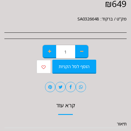
₪
649
מק"ט / ברקוד::
SA0326648
הוסף לסל הקניות
קרא עוד
תיאור