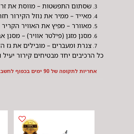
שסתום התפשטות – מווסת את זרימ
מאייד – ממיר את נוזל הקירור חזר
מאוורר – מפיץ את האוויר הקריר 
מסנן מזגן (פילטר אוויר) – מסנן א
צנרת ומעברים – מובילים את גז הק
כל הרכיבים יחד מבטיחים קירור יעיל 
אחריות לתקופה של 90 ימים בכפוף לחשבונית התקנה במוסך מורשה משרד התחבורה + ניקוי מערכת + וואקום, שמן PAG וגז על פי הוראות יצרן