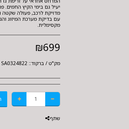
המדחס אחראי על זרימת גז הק
יעיל גם בימי הקיץ החמים. 
מדויקת לרכב, פעולה שקטה וב
עם בדיקת מערכת המיזוג והג
מקסימלית.
₪
699
מק"ט / ברקוד::
SA0324822
ה
שתף