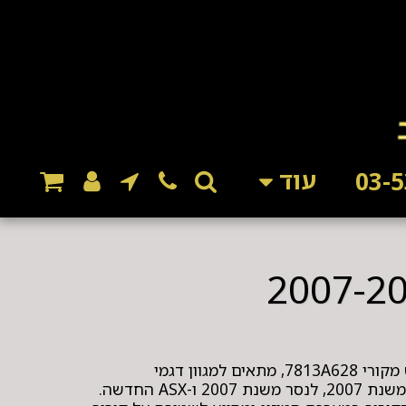
עוד
מדחס מזגן לרכב תואם למקט מקורי 7813A628, מתאים למגוון דגמי
Mitsubishi ובהם אאוטלנדר משנת 2007, לנסר משנת 2007 ו-ASX החדשה.