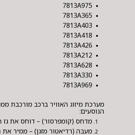
7813A975
7813A365
7813A403
7813A418
7813A426
7813A212
7813A628
7813A330
7813A969
מערכת מיזוג האוויר ברכב מורכבת ממ
הנוסעים:
מדחס (קומפרסור) – דוחס את גז ה
מעבה (רדיאטור מזגן) – ממיר את ה