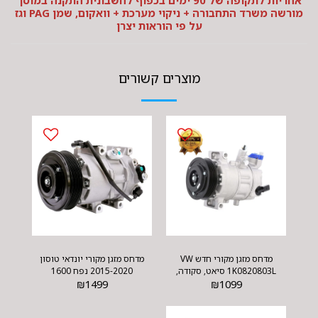
אחריות לתקופה של 90 ימים בכפוף לחשבונית התקנה במוסך
מורשה משרד התחבורה + ניקוי מערכת + וואקום, שמן PAG וגז
על פי הוראות יצרן
מוצרים קשורים
מדחס מזגן מקורי חדש VW
מדחס מזגן מקורי יונדאי טוסון
1K0820803L סיאט, סקודה,
2015-2020 נפח 1600
1099
₪
אאודי ופולקסוואגן
1499
₪