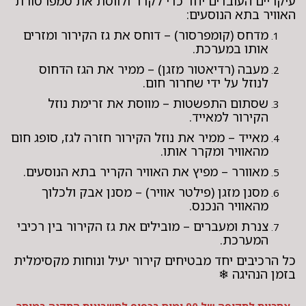
עיקריים העובדים יחד כדי לקרר ולווסת את טמפרטורת
האוויר בתא הנוסעים:
מדחס (קומפרסור) – דוחס את גז הקירור ומזרים
אותו במערכת.
מעבה (רדיאטור מזגן) – ממיר את הגז הדחוס
לנוזל על ידי שחרור חום.
שסתום התפשטות – מווסת את זרימת נוזל
הקירור למאייד.
מאייד – ממיר את נוזל הקירור חזרה לגז, סופג חום
מהאוויר ומקרר אותו.
מאוורר – מפיץ את האוויר הקריר בתא הנוסעים.
מסנן מזגן (פילטר אוויר) – מסנן אבק ולכלוך
מהאוויר הנכנס.
צנרת ומעברים – מובילים את גז הקירור בין רכיבי
המערכת.
כל הרכיבים יחד מבטיחים קירור יעיל ונוחות מקסימלית
בזמן הנהיגה ❄