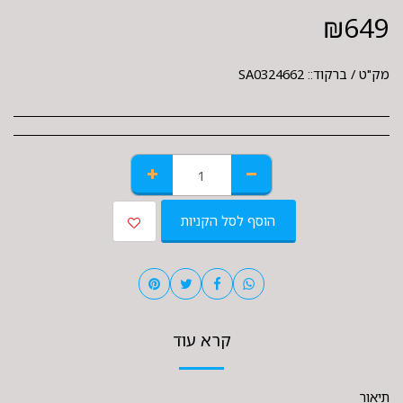
₪
649
מק"ט / ברקוד::
SA0324662
הוסף לסל הקניות
קרא עוד
תיאור