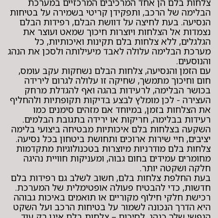
צלחות בלם הן אחד המרכיבים המרכזיים במערכת
הבלימה של הרכב, ותפקידן קריטי בשמירה על בטיחות
הנסיעה. בעת לחיצה על דוושת הבלם, רפידות הבלם
נצמדות אל הצלחות ויוצרות חיכוך שמאט ועוצר את
הגלגלים, ללא צלחות בלם תקינות ואיכותיות, כל
מערכת הבלימה עלולה לאבד מיעילותה ולסכן את הנהג
והנוסעים.
עם הזמן והנסיעה, צלחות הבלם נשחקות עקב עומס,
חום וחיכוך מתמשך, שחיקה זו עלולה לגרום לירידה
בכושר הבלימה, לרעידות בהגה ואף להגדלת מרחק
העצירה - לכן מומלץ לבצע בדיקות תקופתיות ולהחליף
את הצלחות בזמן, במיוחד אם מזהים סימנים כמו
רעידות בבלימה, חריקות או ירידה בתגובת הבלמים.
השקעה בצלחות בלם איכותיות מבטיחה ביצועי בלימה
יציבים, חיי שירות ארוכים ותחושת ביטחון בכל נסיעה.
צלחות בלם מודרניות מיוצרות בטכנולוגיות מתקדמות
מחומרים עמידים בחום גבוה, ומעניקות חוויית נהיגה
חלקה ושקטה יותר.
בעת החלפת צלחות בלם, חשוב לשלב גם רפידות בלם
חדשות, כדי להבטיח פעולה אופטימלית של המערכת.
רכישת חלקי חילוף מקוריים או תואמים באיכות גבוהה
היא הדרך הנכונה לשמור על בטיחות הרכב ועל השקט
הנפשי שלך כנהג. לסיכום – צלחות בלם אינן רק עוד