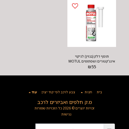
תוסף דלק (בנזין) לניקוי
אינג'קטורים ושסתומים MOTUL
108123
₪
55
בית
חנות
צבע לרכב לפי קוד יצרן
עוד
מ.ק חלפים ואביזרים לרכב
זכויות יוצרים © 2026 כל הזכויות שמורות
נגישות