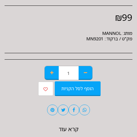
₪
99
מותג:
MANNOL
מק"ט / ברקוד::
MN9201
הוסף לסל הקניות
קרא עוד