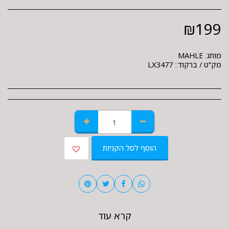
₪
199
מותג:
MAHLE
מק"ט / ברקוד::
LX3477
הוסף לסל הקניות
קרא עוד