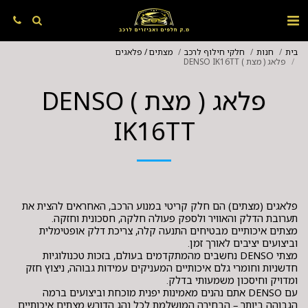
בית
חנות
חלקי חילוף לרכב
מצתים / פלאגים
פלאג ( מצת ) DENSO IK16TT
פלאג ( מצת ) DENSO
IK16TT
פלאגים (מצתים) הם חלק קריטי במנוע הרכב, האחראים להצית את
מצתים איכותיים מבטיחים התנעה קלה, צריכת דלק אופטימלית
מצתי DENSO נחשבים מהמתקדמים בעולם, בזכות טכנולוגיות
חדשניות וחומרי גלם איכותיים המעניקים עמידות גבוהה, ניצוץ חזק
עם DENSO אתם נהנים מאמינות יפנית מוכחת וביצועים ברמה
הגבוהה ביותר – הבחירה המושלמת לכל נהג הדורש מצתים איכותיים