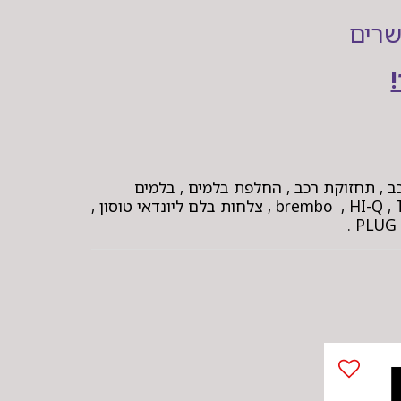
שרים
ב , תחזוקת רכב , החלפת בלמים , בלמים
קדמיים , בלמים אחוריים , חלקי רכב איכותיים , brembo , HI-Q , TRW , FEBI BILSTEIN , REMSA , TEXTAR , HELLA , BOSCH , צלחות בלם ליונדאי טוסון ,