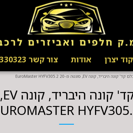
וד יצרן
אודות
צור קשר 03-5330323
נה היבריד, קונה EV, סונטה מ-20 EuroMaster HYFV305.2
EUROMASTER HYFV305.