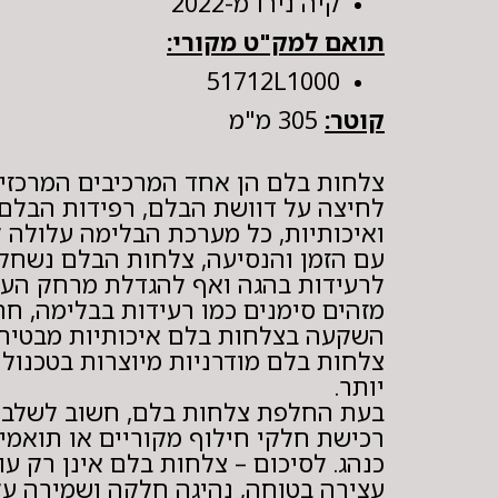
קיה נירו מ-2022
תואם למק"ט מקורי:
51712L1000
קוטר:
305 מ"מ
צלחות בלם הן אחד המרכיבים המרכזיי
לחיצה על דוושת הבלם, רפידות הבלם 
ואיכותיות, כל מערכת הבלימה עלולה ל
עם הזמן והנסיעה, צלחות הבלם נשחקו
לרעידות בהגה ואף להגדלת מרחק העצי
מזהים סימנים כמו רעידות בבלימה, חר
השקעה בצלחות בלם איכותיות מבטיחה ב
צלחות בלם מודרניות מיוצרות בטכנולו
יותר.
בעת החלפת צלחות בלם, חשוב לשלב ג
רכישת חלקי חילוף מקוריים או תואמי
כנהג. לסיכום – צלחות בלם אינן רק עו
עצירה בטוחה, נהיגה חלקה ושמירה ע