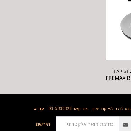
, לאון,
בע לרכב לפי קוד יצרן
צור קשר 03-5330323
עוד
הירשם