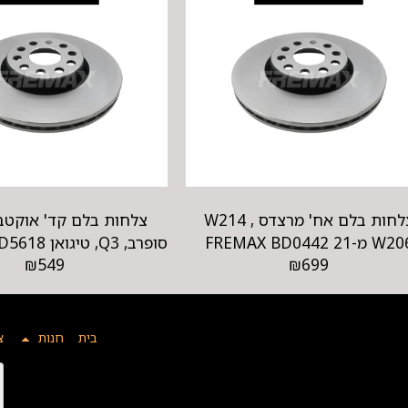
צלחות בלם אח' מרצדס W214 ,
צלחות בלם קד' אוקטביה
W מ-21 FREMAX BD0442
סופרב, Q3, טיגואן FREMAX BD5618
₪
549
₪
699
בית
חנות
צ