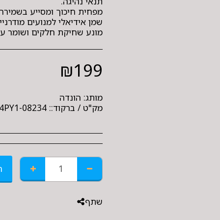
מונע שחיקת חלקים ושומר על
₪
199
מותג:
הונדה
מק"ט / ברקוד::
08234-P99-F4PY1
ה
שתף