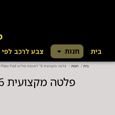
חנות
בית
צבע לרכב לפי ק
בית
חנות
פלטה מקצועית 6" למכונת פוליש SPTA Backer Backing Plate Pad