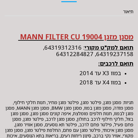
תיאור
מסנן מזגן MANN FILTER CU 19004
תואם למק"ט מקורי
: 64319312316,
64319237158, 64312284827
תואם לרכבים:
במוו X3 עד 2014
במוו X4 עד 2018
תגיות: מסנן מזגן, פילטר מזגן, פילטר מזגן מחיר, חנות חלקי חילוף,
מסנן מזדה, מסנן מזגן במוו, מסנן מזגן BMW, מסנן מזגן MANN, מסנן
מזגן לבמוו, חנות חלפים מומלצת, איפה קונים מסנן מזגן, מסנן מזגן
בזול, חלקי חילוף לרכב בחולון, מסנן מזגן לרכב, פילטר מזגן, מסנן
פחם פעיל, פילטר פחם לרכב, פילטר תא נוסעים, מסנן אוויר מזגן,
מסנן מזגן איכותי, פילטר מזגן עם פחם, החלפת פילטר מזגן, מסנן מזגן
מקורי, אוויר נקי ברכב, סינון ריחות רעים, בריאות בתא הנוסעים, איכות