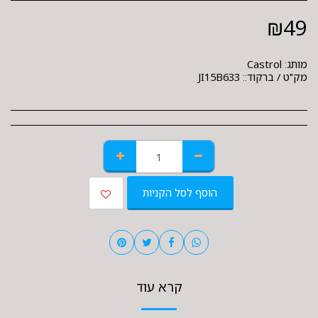
₪
49
מותג:
Castrol
מק"ט / ברקוד::
JI15B633
הוסף לסל הקניות
קרא עוד