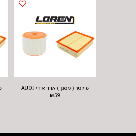
פילטר ( מסנן ) אויר אודי AUDI
פ
₪
59