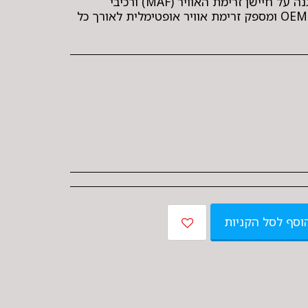
המנוע, צריכת דלק תקינה והגנה על חיישן זרימת האוויר (MAF) ורכיבי
היניקה. המסנן מיוצר באיכות OEM ומספק זרימת אוויר אופטימלית לאורך כל
וסף לסל הקניות