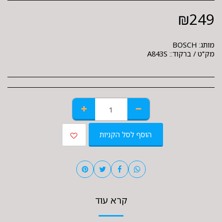
₪
249
מותג:
BOSCH
מק"ט / ברקוד::
A843S
הוסף לסל הקניות
קרא עוד