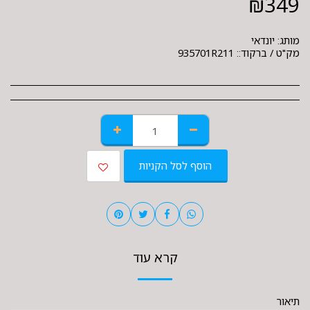
₪
349
מותג:
יונדאי
מק"ט / ברקוד::
935701R211
הוסף לסל הקניות
קרא עוד
תיאור