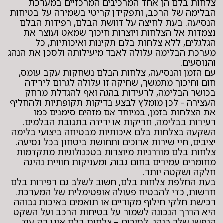
צלחות בלם הן אחד המרכיבים המרכזיים במערכת
הבלימה של הרכב, ותפקידן קריטי בשמירה על בטיחות
הנסיעה. בעת לחיצה על דוושת הבלם, רפידות הבלם
נצמדות אל הצלחות ויוצרות חיכוך שמאט ועוצר את
הגלגלים, ללא צלחות בלם תקינות ואיכותיות, כל
מערכת הבלימה עלולה לאבד מיעילותה ולסכן את הנהג
והנוסעים.
עם הזמן והנסיעה, צלחות הבלם נשחקות עקב עומס,
חום וחיכוך מתמשך, שחיקה זו עלולה לגרום לירידה
בכושר הבלימה, לרעידות בהגה ואף להגדלת מרחק
העצירה - לכן מומלץ לבצע בדיקות תקופתיות ולהחליף
את הצלחות בזמן, במיוחד אם מזהים סימנים כמו
רעידות בבלימה, חריקות או ירידה בתגובת הבלמים.
השקעה בצלחות בלם איכותיות מבטיחה ביצועי בלימה
יציבים, חיי שירות ארוכים ותחושת ביטחון בכל נסיעה.
צלחות בלם מודרניות מיוצרות בטכנולוגיות מתקדמות
מחומרים עמידים בחום גבוה, ומעניקות חוויית נהיגה
חלקה ושקטה יותר.
בעת החלפת צלחות בלם, חשוב לשלב גם רפידות בלם
חדשות, כדי להבטיח פעולה אופטימלית של המערכת.
רכישת חלקי חילוף מקוריים או תואמים באיכות גבוהה
היא הדרך הנכונה לשמור על בטיחות הרכב ועל השקט
הנפשי שלך כנהג. לסיכום – צלחות בלם אינן רק עוד