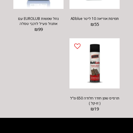
תמיסת אוריאה 10 ליטר ADblue
נוזל שמשות EUROLUB עם
55
₪
אתנול פעיל לרכבי טסלה
₪
99
תרסיס שמן חודר חלודה 650 מ"ל
( זז-קל )
₪
19