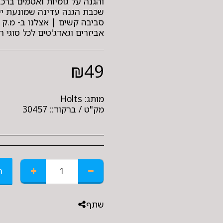
והגנה על גומיות ואטמים ברכ
שכבת הגנה עדינה שמונעת ייב
סביבה קשים | אצלנו ב- מ.ק ח
אביזרים וגאדג'טים לכל סוגי
₪
49
מותג:
Holts
מק"ט / ברקוד::
30457
ה
שתף