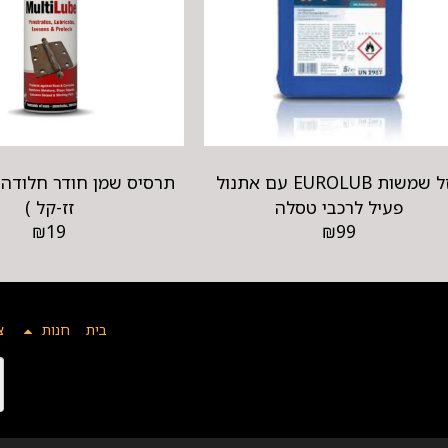
נוזל שמשות EUROLUB עם אתנול
פעיל לרכבי טסלה
זז-קל )
₪
19
₪
99
בית
חנות
צ