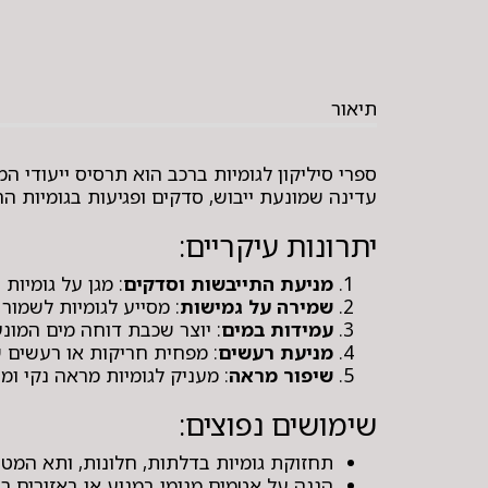
תיאור
ספרי סיליקון לגומיות ברכב הוא תרסיס ייעודי 
עדינה שמונעת ייבוש, סדקים ופגיעות בגומיות ה
יתרונות עיקריים:
מניעת התייבשות וסדקים
: מגן על גומיו
שמירה על גמישות
: מסייע לגומיות לשמור
עמידות במים
: יוצר שכבת דוחה מים המונע
מניעת רעשים
: מפחית חריקות או רעשים ש
שיפור מראה
: מעניק לגומיות מראה נקי ומב
שימושים נפוצים:
תחזוקת גומיות בדלתות, חלונות, ותא המטע
הגנה על אטמים מגומי במנוע או באזורים רג