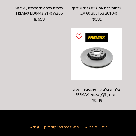
צלחות בלם אח' ג'יפ גרנד שירוקי
צלחות בלם אח' מרצדס W214 ,
מ-2010 FREMAX BD5153
W206 מ-21 FREMAX BD0442
₪
699
₪
599
צלחות בלם קד' אוקטביה, לאון,
סופרב, Q3, טיגואן FREMAX
BD5618
₪
549
בית
חנות
צבע לרכב לפי קוד יצרן
עוד