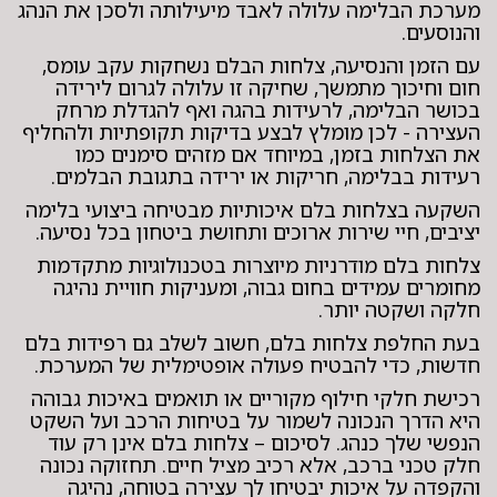
מערכת הבלימה עלולה לאבד מיעילותה ולסכן את הנהג
והנוסעים.
עם הזמן והנסיעה, צלחות הבלם נשחקות עקב עומס,
חום וחיכוך מתמשך, שחיקה זו עלולה לגרום לירידה
בכושר הבלימה, לרעידות בהגה ואף להגדלת מרחק
העצירה - לכן מומלץ לבצע בדיקות תקופתיות ולהחליף
את הצלחות בזמן, במיוחד אם מזהים סימנים כמו
רעידות בבלימה, חריקות או ירידה בתגובת הבלמים.
השקעה בצלחות בלם איכותיות מבטיחה ביצועי בלימה
יציבים, חיי שירות ארוכים ותחושת ביטחון בכל נסיעה.
צלחות בלם מודרניות מיוצרות בטכנולוגיות מתקדמות
מחומרים עמידים בחום גבוה, ומעניקות חוויית נהיגה
חלקה ושקטה יותר.
בעת החלפת צלחות בלם, חשוב לשלב גם רפידות בלם
חדשות, כדי להבטיח פעולה אופטימלית של המערכת.
רכישת חלקי חילוף מקוריים או תואמים באיכות גבוהה
היא הדרך הנכונה לשמור על בטיחות הרכב ועל השקט
הנפשי שלך כנהג. לסיכום – צלחות בלם אינן רק עוד
חלק טכני ברכב, אלא רכיב מציל חיים. תחזוקה נכונה
והקפדה על איכות יבטיחו לך עצירה בטוחה, נהיגה