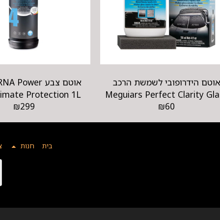
וטם הידרופובי לשמשת הרכב
אוטם צבע ower
timate Protection 1L
Meguiars Perfect Clarity Gla
₪
299
₪
60
בית
חנות
צ