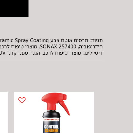
הידרופוביה, NAX 257400
דיטיילינג, מוצרי טיפוח לרכב, הגנה מפני קרני UV, ספריי לרכב סונקס, פוליש ווקס, טכנולוגיית Si-Carbon, ניקוי רכב מקצועי.