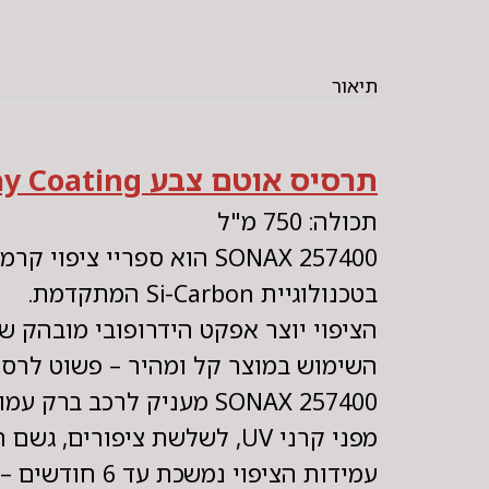
תיאור
תרסיס אוטם צבע SONAX Ceramic Spray Coating
תכולה: 750 מ"ל
SONAX 257400 הוא ספריי ציפוי קרמי עוצמתי וחדשני, המעניק לרכב שלך שכבת הגנה עמידה במיוחד
בטכנולוגיית Si-Carbon המתקדמת.
הציפוי יוצר אפקט הידרופובי מובהק ש
השימוש במוצר קל ומהיר – פשוט לרסס ו
SONAX 257400 מעניק לרכב ברק עמוק ומרשים, מחזק שכבות הגנה קיימות ואף מוסיף שכבה עצמאית לשמירה
מפני קרני UV, לשלשת ציפורים, גשם חומצי וזיהומים סביבתיים נוספים.
עמידות הציפוי נמשכת עד 6 חודשים – פתרון אידיאלי למי שמחפש תוצאה מקצועית בלי צורך בציוד יקר או מיומנות מיוחדת.