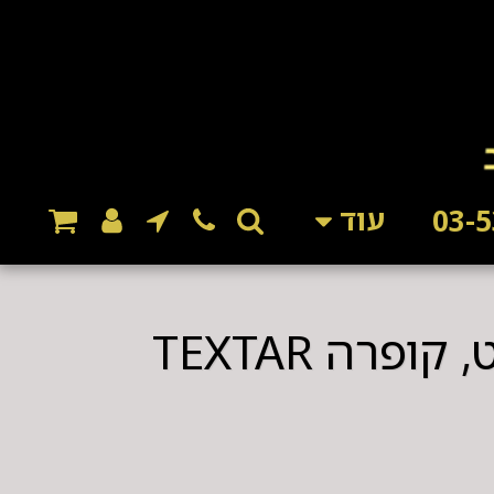
עוד
רפידות בלם קד' סופרב מ15, קודיאק פאסאט, קופרה TEXTAR