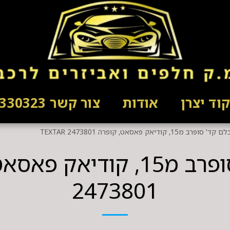
וד יצרן
אודות
צור קשר 03-5330323
 מ15, קודיאק פאסאט, קופרה TEXTAR 2473801
2473801