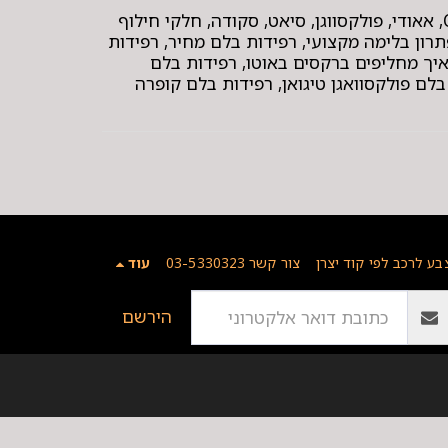
תגיות: TEXTAR, רפידות בלם, 2473801 , בלמים גרמניים, בלמי פרימיום, בלימה בטוחה, חיישן בלאי, בלמים OE, אאודי, פולקסווגן, סיאט, סקודה, חלקי חילוף
תרון בלימה מקצועי, רפידות בלם מחיר, רפידות
איך מחליפים ברקסים באוטו, רפידות בלם
לם פולקסוואגן טיגואן, רפידות בלם קופרה
בע לרכב לפי קוד יצרן
צור קשר 03-5330323
עוד
הירשם