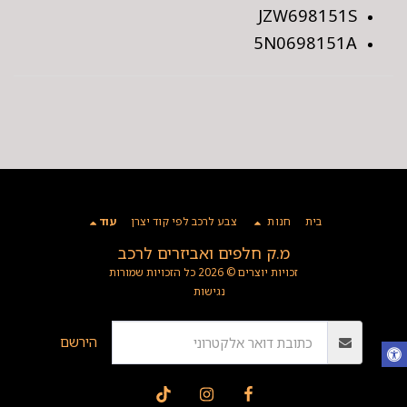
JZW698151S
5N0698151A
בית
חנות
צבע לרכב לפי קוד יצרן
עוד
מ.ק חלפים ואביזרים לרכב
זכויות יוצרים © 2026 כל הזכויות שמורות
נגישות
הירשם