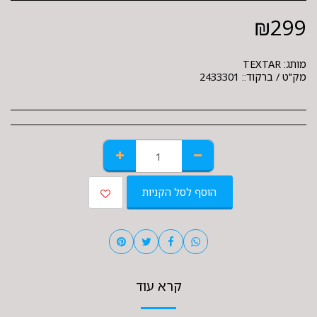
₪
299
מותג:
TEXTAR
מק"ט / ברקוד::
2433301
הוסף לסל הקניות
קרא עוד