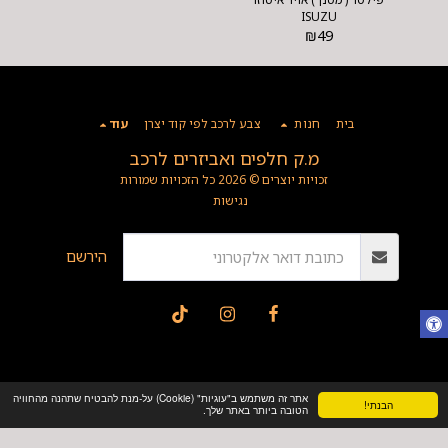
ISUZU
₪
49
בית
חנות
צבע לרכב לפי קוד יצרן
עוד
מ.ק חלפים ואביזרים לרכב
זכויות יוצרים © 2026 כל הזכויות שמורות
נגישות
הירשם
אתר זה משתמש ב"עוגיות" (Cookie) על-מנת להבטיח שתהנה מהחוויה
הבנתי!
הטובה ביותר באתר שלך.