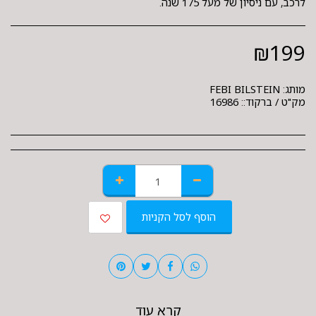
לרכב, עם ניסיון של מעל 175 שנה.
₪
199
מותג:
FEBI BILSTEIN
מק"ט / ברקוד::
16986
הוסף לסל הקניות
קרא עוד