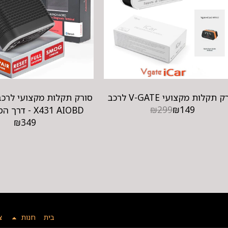
 תקלות מקצועי V-GATE לרכב
₪
299
₪
149
X431 AIOBD - דרך הסמארטפון
₪
349
בית
חנות
צ