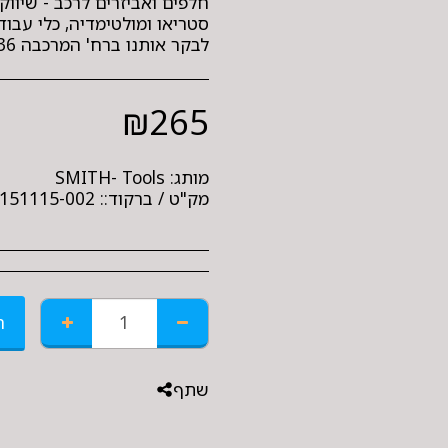
חלפים ואביזרים לרכב - שיווק 
סטריאו ומולטימדיה, כלי עבודה
לבקר אותנו ברח' המרכבה 36 חולון
₪
265
מותג:
SMITH- Tools
מק"ט / ברקוד::
151115-002
ה
שתף