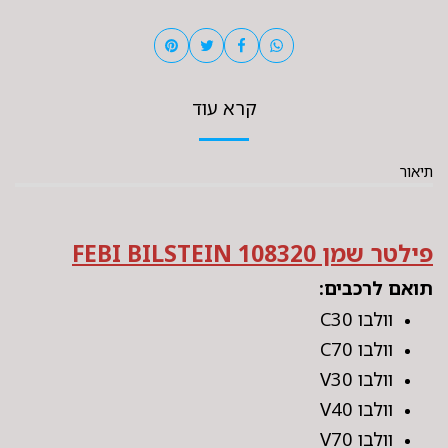
קרא עוד
תיאור
פילטר שמן FEBI BILSTEIN 108320
תואם לרכבים:
וולבו C30
וולבו C70
וולבו V30
וולבו V40
וולבו V70