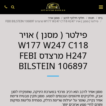
בית
חנות
חלקי חילוף לרכב
מסנן אויר
פילטר ( מסנן ) אויר W177 W247 C118 H247 מרצדס FEBI BILSTEIN 106897
פילטר ( מסנן ) אויר
W177 W247 C118
H247 מרצדס FEBI
BILSTEIN 106897
מסנן אוויר לרכב הוא רכיב מרכזי במערכת היניקה, שתפקידו לסנן
אבק, חלקיקים וזיהומים הנכנסים למנוע. מסנן תקין מבטיח זרימת
אוויר נקייה, שומר על יעילות שריפת הדלק, מפחית פליטות מזיקות