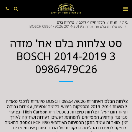
בית
חנות
חלקי חילוף לרכב
צלחות בלם
סט צלחות בלם אח' מזדה 3 2014-2019 BOSCH 0986479C26
סט צלחות בלם אח' מזדה
3 2014-2019 BOSCH
0986479C26
צלחות הבלם האחוריות BOSCH 0986479C26 מיועדות לרכבי מאזדה
3 משנות 2014–2019 ומספקות ביצועי בלימה אמינים, עמידות גבוהה
ופיזור חום יעיל. הצלחות מיוצרות בטכנולוגיית High Carbon ובציפוי
מגן נגד קורוזיה, המסייעים להפחתת רעשים, רעידות ושחיקה לאורך
זמן. מוצר זה עומד בתקן הבטיחות האירופאי ECE-R90 ומספק התאמה
מדויקת למערכת הבלימה המקורית של הרכב. פתרון איכותי מבית