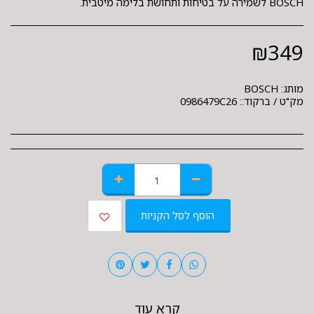
BOSCH לשמירה על בטיחות ותחושת בלימה מיטבית.
₪
349
מותג:
BOSCH
מק"ט / ברקוד::
0986479C26
הוסף לסל הקניות
קרא עוד